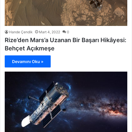
Hande Çendik
Mart 4, 2022
0
Rize’den Mars’a Uzanan Bir Başarı Hikâyesi:
Behçet Açıkmeşe
Devamını Oku »