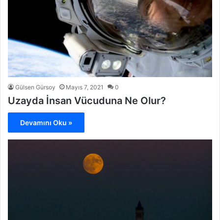
Gülsen Gürsoy
Mayıs 7, 2021
0
Uzayda İnsan Vücuduna Ne Olur?
Devamını Oku »