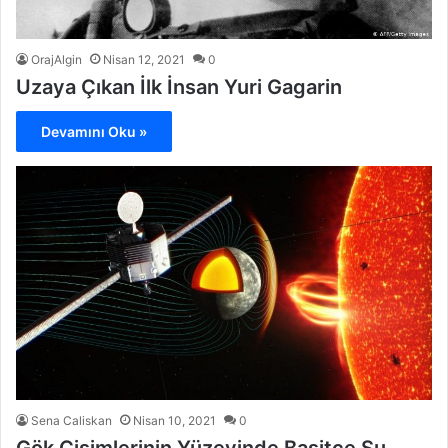
OrajAlgin
Nisan 12, 2021
0
Uzaya Çıkan İlk İnsan Yuri Gagarin
Devamını Oku »
Sena Caliskan
Nisan 10, 2021
0