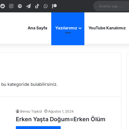
dIn
ouTube
Reddit
Instagram
Spotify
Telegram
TikTok
WhatsApp
Patreon
Bluesky
Mastodon
iOS Uygulamamız
Android Uygulam
Ana Sayfa
Yazılarımız
YouTube Kanalımız
ı bu kategoride bulabilirsiniz.
Bensu Topkül
Ağustos 1, 2024
Erken Yaşta Doğum=Erken Ölüm