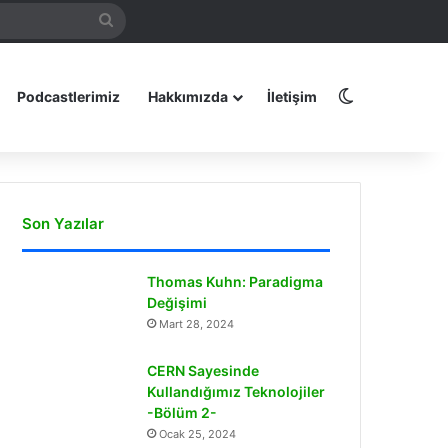
Arama
amız
yap
...
Dış görünüm
Podcastlerimiz
Hakkımızda
İletişim
Son Yazılar
Thomas Kuhn: Paradigma
Değişimi
Mart 28, 2024
CERN Sayesinde
Kullandığımız Teknolojiler
-Bölüm 2-
Ocak 25, 2024