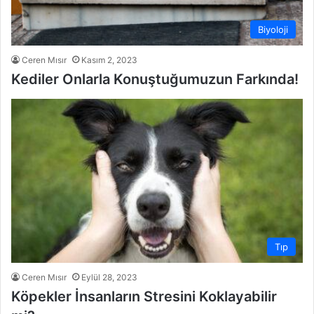
Biyoloji
Ceren Mısır
Kasım 2, 2023
Kediler Onlarla Konuştuğumuzun Farkında!
Tıp
Ceren Mısır
Eylül 28, 2023
Köpekler İnsanların Stresini Koklayabilir