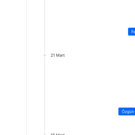
F
21 Mart
Özgün 