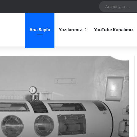
In
uTube
Reddit
Instagram
Spotify
Telegram
TikTok
WhatsApp
Patreon
Bluesky
Mastodon
iOS Uygulamamız
Android Uygulam
Ana Sayfa
Yazılarımız
YouTube Kanalımız