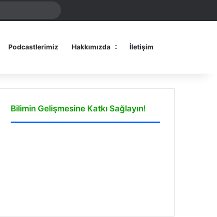
Arama
amız
yap
...
Dış görünümü
Podcastlerimiz
Hakkımızda
İletişim
Bilimin Gelişmesine Katkı Sağlayın!