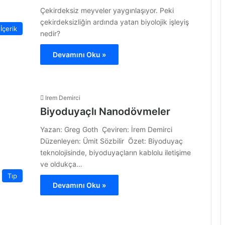
Çekirdeksiz meyveler yaygınlaşıyor. Peki
çekirdeksizliğin ardında yatan biyolojik işleyiş
İçerik
nedir?
Devamını Oku »
Irem Demirci
Biyoduyaçlı Nanodövmeler
Yazan: Greg Goth Çeviren: İrem Demirci
Düzenleyen: Ümit Sözbilir Özet: Biyoduyaç
teknolojisinde, biyoduyaçların kablolu iletişime
ve oldukça…
Tıp
Devamını Oku »