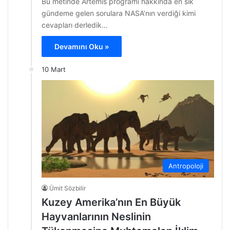
Bu metinde Artemis programı hakkında en sık
gündeme gelen sorulara NASA’nın verdiği kimi
cevapları derledik…
Devamını Oku »
10 Mart
Antropoloji
Ümit Sözbilir
Kuzey Amerika’nın En Büyük
Hayvanlarının Neslinin