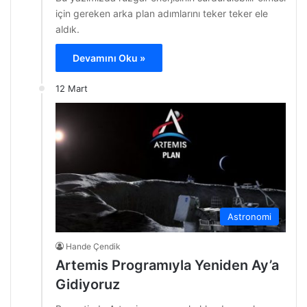
için gereken arka plan adımlarını teker teker ele
aldık.
Devamını Oku »
12 Mart
Astronomi
Hande Çendik
Artemis Programıyla Yeniden Ay’a
Gidiyoruz