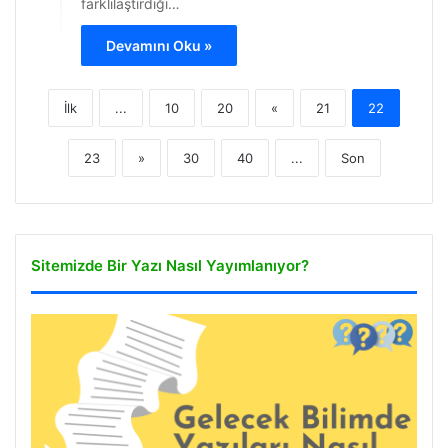
farklılaştırdığı…
Devamını Oku »
İlk
...
10
20
«
21
22
23
»
30
40
...
Son
Sitemizde Bir Yazı Nasıl Yayımlanıyor?