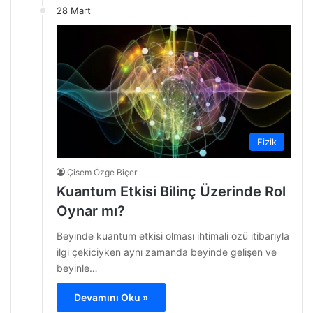
28 Mart
Fizik
Çisem Özge Biçer
Kuantum Etkisi Bilinç Üzerinde Rol
Oynar mı?
Beyinde kuantum etkisi olması ihtimali özü itibarıyla
ilgi çekiciyken aynı zamanda beyinde gelişen ve
beyinle…
Devamını Oku »