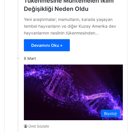
Tükenmesine Muhtemelen İklim
Değişikliği Neden Oldu
Yeni araştırmalar; mamutların, karada yaşayan
tembel hayvanların ve diğer Kuzey Amerika dev
hayvanlarının neslinin tükenmesinden…
Devamını Oku »
6 Mart
Biyoloji
Ümit Sözbilir