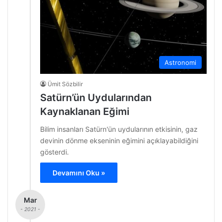
Astronomi
Ümit Sözbilir
Satürn’ün Uydularından
Kaynaklanan Eğimi
Bilim insanları Satürn'ün uydularının etkisinin, gaz
devinin dönme ekseninin eğimini açıklayabildiğini
gösterdi.
Devamını Oku »
Mar
- 2021 -