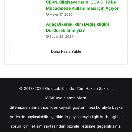
CERN, Bilgisayarlarını COVID-19 ile
Mücadelede Kullanılması için Açıyor
Mayıs 17, 2020
Ağaç Dikerek İklim Değişikliğini
Durdurabilir miyiz?
Şubat 22, 2024
Daha Fazla Yükle
© 2018-2024 Gelecek Bilimde. Tüm Hakları Saklıdır.
KVKK Aydınlatma Metni
Sitemizden alınan içerikler kaynak gösterilmesi kuralıyla başka
yerlerde paylaşılabilir. İçeriklerin paylaşımıyla ilgili herhangi bir
sorun için
iletişim
sayfasından bizimle iletişime geçebilirsiniz.