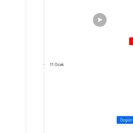
11 Ocak
Özgün 