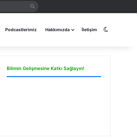
Arama
amız
yap
...
Dış görünüm
Podcastlerimiz
Hakkımızda
İletişim
Bilimin Gelişmesine Katkı Sağlayın!