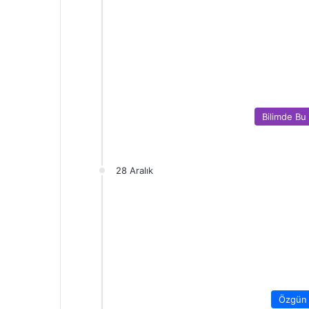
Bilimde Bu
28 Aralık
Özgün 