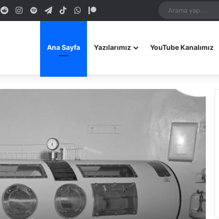
dIn
ouTube
Reddit
Instagram
Spotify
Telegram
TikTok
WhatsApp
Patreon
Bluesky
Mastodon
iOS Uygulamamız
Android Uygulam
Ana Sayfa
Yazılarımız
YouTube Kanalımız